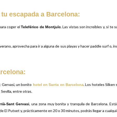
 tu escapada a Barcelona:
para coger el
. Las vistas son increíbles y, si te
Teleférico de Montjuïc
o verano, aprovecha para ir a alguna de sus playas y hacer paddle surf o, i
rcelona:
t Gervasi
, un bonito
.
Los hoteles Silken
hotel en Sarria en Barcelona
Sevilla, entre otras.
, una zona muy bonita y tranquila de Barcelona. Est
rrià-Sant Gervasi
e El Putxet y, prácticamente en 20 o 30 minutos, podrás llegar a cualquie