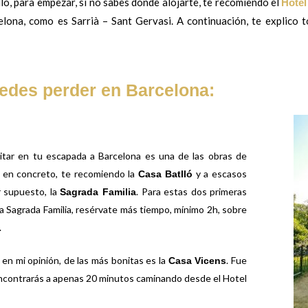
lo, para empezar, si no sabes dónde alojarte, te recomiendo el
Hotel
elona, como es Sarrià – Sant Gervasi.
A continuación, te explico 
edes perder en Barcelona:
sitar en tu escapada a Barcelona es una de las obras de
, en concreto, te recomiendo la
y a escasos
Casa Batlló
r supuesto, la
. Para estas dos primeras
Sagrada Familia
la Sagrada Familia, resérvate más tiempo, mínimo 2h, sobre
.
en mi opinión, de las más bonitas es la
. Fue
Casa Vicens
 encontrarás a apenas 20 minutos caminando desde el
Hotel