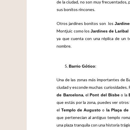
de la ciudad, no son muy frecuentados, p
sus bonitos rincones.
Otros jardines bonitos son los
Jardin
Montjuïc como los
Jardines de Laribal
ya que cuenta con una réplica de un te
nombre.
:
Barrio Gótico
Una de las zonas más importantes de Bar
ciudad y esconde muchas curiosidades. Po
, el
o la
de Barcelona
Pont del Bisbe
que estás por la zona, puedes ver otros
el
o
Templo de Augusto
la Plaça de 
que pertenecían al antiguo templo roma
una plaza tranquila con una historia trág