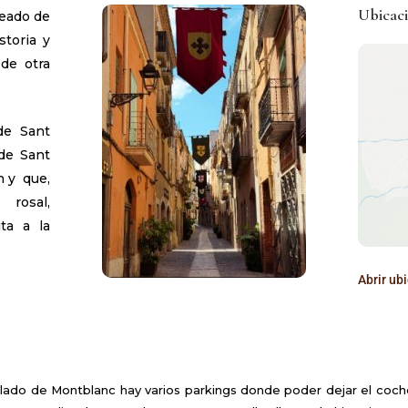
Ubicaci
deado de
storia y
de otra
de Sant
 de Sant
n y que,
rosal,
ta a la
Abrir ub
llado de Montblanc hay varios parkings donde poder dejar el coche 