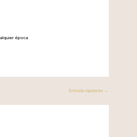
alquier época
Entrada siguiente
→